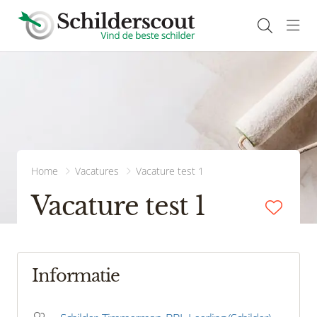
Navi
Home
Vacatures
Vacature test 1
Vacature test 1
Informatie