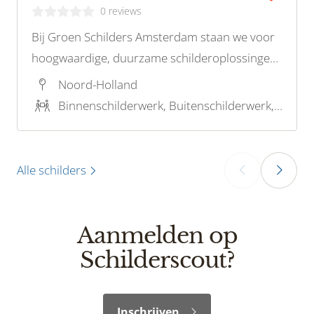
0 reviews
Bij Groen Schilders Amsterdam staan we voor
hoogwaardige, duurzame schilderoplossingen
die zowel uw woning als het milieu ten goede
Noord-Holland
komen. Met een focus op milieuvriendelijke
Binnenschilderwerk, Buitenschilderwerk, Stucwerk, Restauratieschilderwerk, Houtrotreparatie
verf en technieken, bieden wij professioneel
schilderwerk voor iedereen!
Alle schilders
‹
›
Aanmelden op
Schilderscout?
Inschrijven