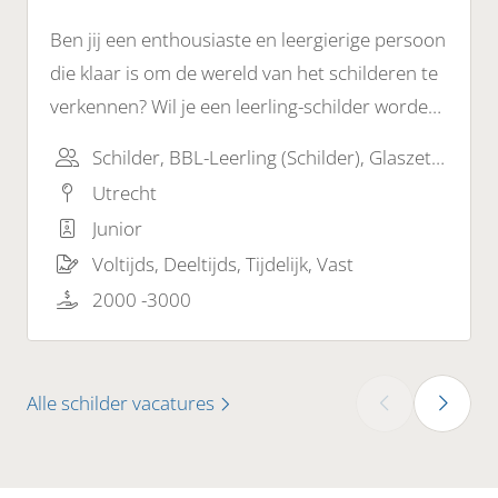
Ben jij een enthousiaste en leergierige persoon
die klaar is om de wereld van het schilderen te
verkennen? Wil je een leerling-schilder worden
en de fijne kneepjes van het vak leren? Dan zijn
Schilder, BBL-Leerling (Schilder), Glaszetter
wij op zoek naar jou!
Utrecht
Junior
Voltijds, Deeltijds, Tijdelijk, Vast
2000 -3000
Alle schilder vacatures
‹
›