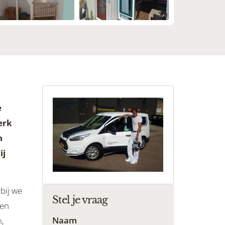
e
erk
n
ij
bij we
Stel je vraag
 en
Naam
,