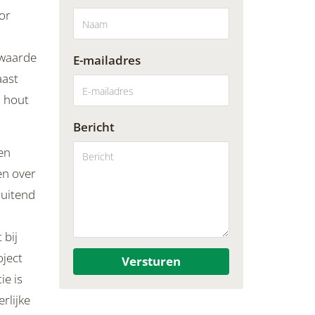
or
 waarde
E-mailadres
aast
d hout
Bericht
en
en over
luitend
 bij
oject
Versturen
ie is
rlijke