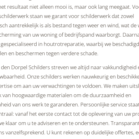
et resultaat niet alleen mooi is, maar ook lang meegaat. Vo
schilderwerk staan we garant voor schilderwerk dat zowel
sch aantrekkelijk is als bestand tegen weer en wind, wat de
cherming van uw woning of bedrijfspand waarborgt. Daarn
 gespecialiseerd in houtrotreparatie, waarbij we beschadig
llen en beschermen tegen verdere schade.
 den Dorpel Schilders streven we altijd naar vakkundigheid 
wbaarheid. Onze schilders werken nauwkeurig en beschikk
ertise om aan uw verwachtingen te voldoen. We maken uits
k van hoogwaardige materialen om de duurzaamheid en
eid van ons werk te garanderen. Persoonlijke service staat
traal: vanaf het eerste contact tot de oplevering van uw pr
we klaar om u te adviseren en te ondersteunen. Transparant
s vanzelfsprekend. U kunt rekenen op duidelijke offertes, ee