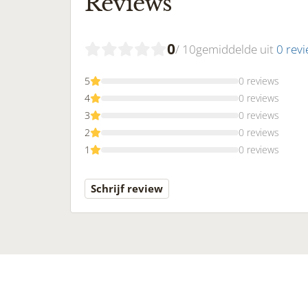
Reviews
0
/ 10
gemiddelde uit
0 rev
5
0 reviews
4
0 reviews
3
0 reviews
2
0 reviews
1
0 reviews
Schrijf review