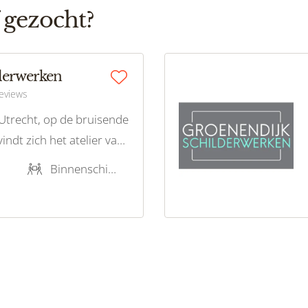
 gezocht?
erwerken
reviews
 Utrecht, op de bruisende
indt zich het atelier van
childer M&M
Binnenschilderwerk, Buitenschilderwerk, Onderhoudsschilderwerk, Restauratieschilderwerk
. Deze getalenteerde
ft een ongeëvenaarde
bouwd als het gaat om
nnen, buiten en