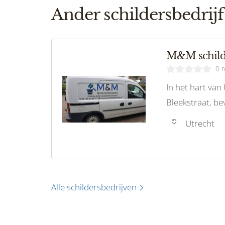
Ander schildersbedrijf
M&M schild
0 
In het hart van
Bleekstraat, bev
de befaamde s
Utrecht
schilderwerken
kunstenaar hee
reputatie opge
schilderwerk bi
Alle schildersbedrijven
onderhoud.