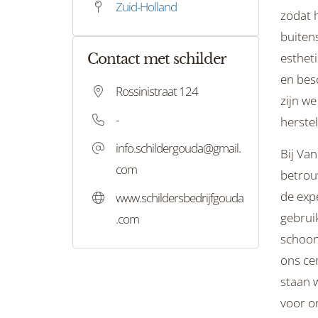
Zuid-Holland
zodat h
buiten
estheti
Contact met schilder
en bes
Rossinistraat 124
zijn we
-
herste
info.schildergouda@gmail.
Bij Van
com
betrou
de exp
www.schildersbedrijfgouda
gebrui
.com
schoonh
ons cen
staan 
voor on