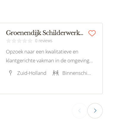
Groenendijk Schilderwerken
0 reviews
Opzoek naar een kwalitatieve en
klantgerichte vakman in de omgeving
van Zoetermeer?
Zuid-Holland
Binnenschilderwerk, Buitenschilderwerk, Latex spuiten, Behangwerk, Houtrotreparatie
‹
›