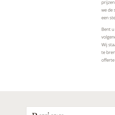
prijzen
we de 
een st
Bent u
volgend
Wij sta
te bre
offert