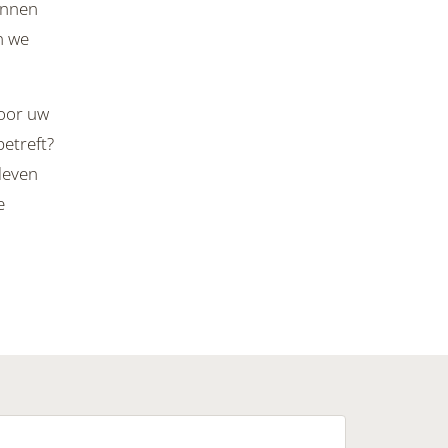
ennen
n we
voor uw
betreft?
 leven
e