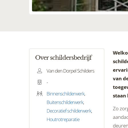
Welko
Over schildersbedrijf
schild
ervari
Van den Dorpel Schilders
van de
-
toegew
Binnenschilderwerk
,
staan 
Buitenschilderwerk
,
Zo zorg
Decoratief schilderwerk
,
aandach
Houtrotreparatie
deuren