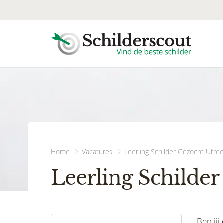
Home
Vacatures
Leerling Schilder Gezocht Utrec
Leerling Schilder
Ben jij