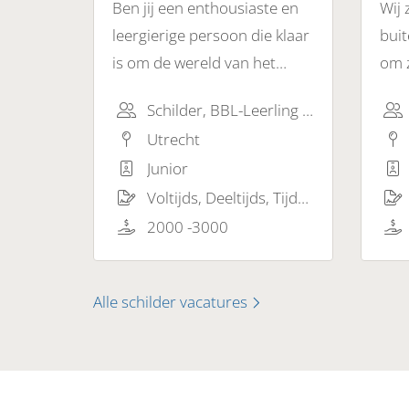
Ben jij een enthousiaste en
Wij 
leergierige persoon die klaar
buit
is om de wereld van het
om z
schilderen te verkennen? Wil
binn
Schilder, BBL-Leerling (Schilder), Glaszetter
je een leerling-schilder
buit
Utrecht
worden en de fijne kneepjes
vera
Junior
van het vak leren? Dan zijn
sch
Voltijds, Deeltijds, Tijdelijk, Vast
wij op zoek naar jou!
van 
2000 -3000
and
Alle schilder vacatures