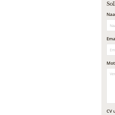
Sol
Naa
Emai
Moti
CV 