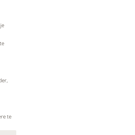
je
te
der,
ère te