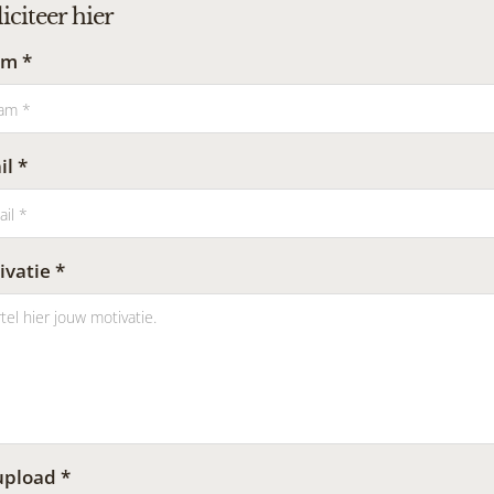
liciteer hier
m *
l *
vatie *
upload *