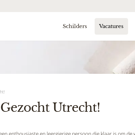
Schilders
Vacatures
ht!
 Gezocht Utrecht!
 een enthousiaste en leergierige persoon die klaar is om de