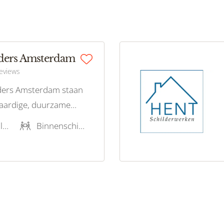
lders Amsterdam
reviews
lders Amsterdam staan
aardige, duurzame
ingen die zowel uw
Noord-Holland
Binnenschilderwerk, Buitenschilderwerk, Stucwerk, Restauratieschilderwerk, Houtrotreparatie
 milieu ten goede komen.
p milieuvriendelijke verf
bieden wij professioneel
or iedereen!