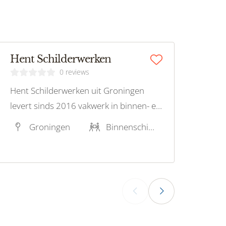
Hent Schilderwerken
0 reviews
Hent Schilderwerken uit Groningen
levert sinds 2016 vakwerk in binnen- en
buitenschilderwerk, houtrot en
Groningen
Binnenschilderwerk, Buitenschilderwerk, Houtrotreparatie
glaszetten, met focus op kwaliteit en
klantgerichtheid.
‹
›