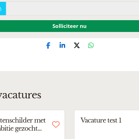
Solliciteer nu
vacatures
tenschilder met
Vacature test 1
itie gezocht
echt!