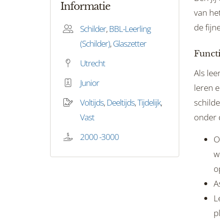
Informatie
van het
de fijn
Schilder
,
BBL-Leerling
(Schilder)
,
Glaszetter
Funct
Utrecht
Als lee
Junior
leren 
Voltijds
,
Deeltijds
,
Tijdelijk
,
schild
Vast
onder d
2000 -3000
O
w
o
A
L
p