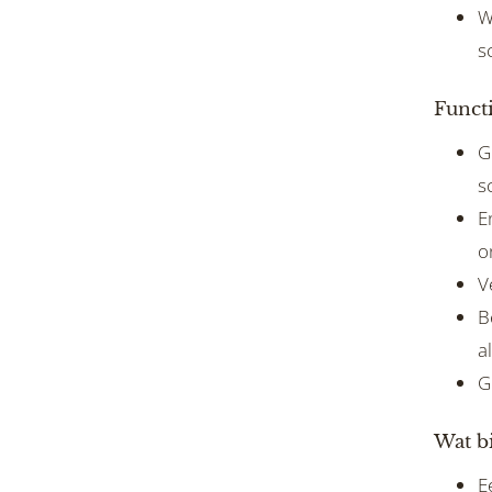
W
s
Functi
G
s
E
o
V
B
a
G
Wat b
E