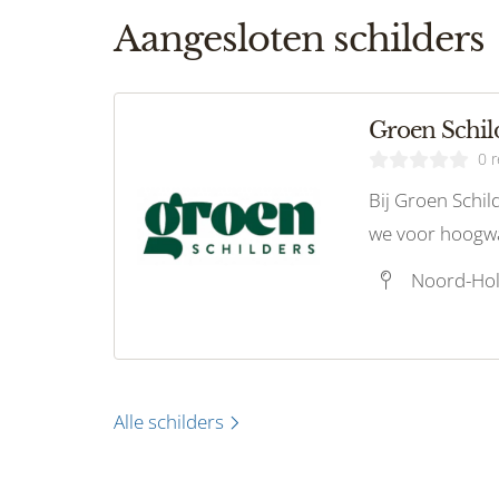
Aangesloten schilders
Groen Schi
0 
Bij Groen Schi
we voor hoogw
schilderoploss
woning als het
Met een focus o
en technieken, 
schilderwerk vo
Alle schilders