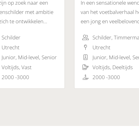
zijn op zoek naar een
In een sensationele wen
enschilder met ambitie
van het voetbalverhaal h
ich te ontwikkelen
een jong en veelbeloven
en ons bedrijf. Als
talent de schijnwerpers
Schilder
enschilder ben je
weten te stelen tijdens zi
Utrecht
Utrecht
ntwoordelijk voor het
debuutwedstrijd
Junior, Mid-level, Senior
Junior, Mid-level, Se
ilderen en beschermen
Voltijds, Vast
Voltijds, Deeltijds
gevels, kozijnen en
ere buitenoppervlakken.
2000 -3000
2000 -3000