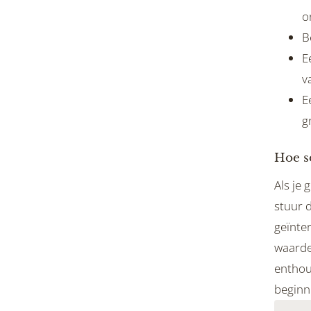
o
B
E
v
E
g
Hoe so
Als je 
stuur d
geïnte
waarde
enthous
beginn