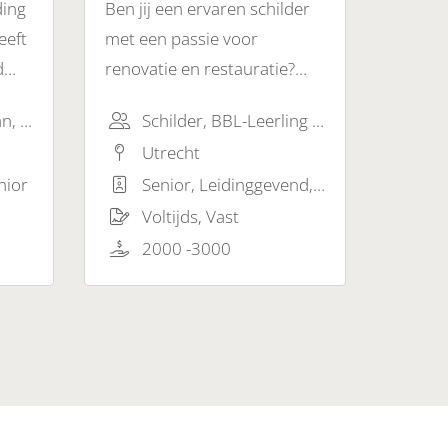
ding
Ben jij een ervaren schilder
eeft
met een passie voor
d
renovatie en restauratie?
Zoek je naar een uitdagende
Schilder, Timmerman, BBL-Leerling (Schilder)
Schilder, BBL-Leerling (Schilder), Glaszetter
jn
rol waarin je historische
Utrecht
gebouwen en
nior
Senior, Leidinggevend, Expert / Specialist
architectonische pareltjes
Voltijds, Vast
kunt laten herleven? Dan is
deze vacature perfect voor
2000 -3000
jou!