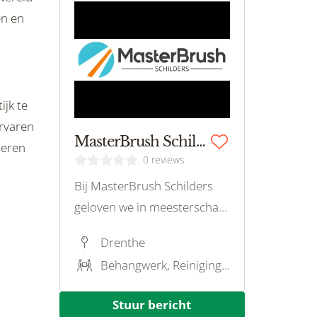
en en
ijk te
ervaren
MasterBrush Schilders
deren
0 reviews
Bij MasterBrush Schilders
geloven we in meesterschap
en precisie.
Drenthe
Behangwerk, Reiniging en onderhoud, Kleuradvies
Stuur bericht