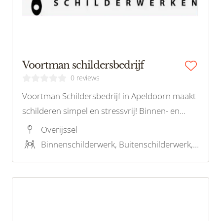
Voortman schildersbedrijf
0 reviews
Voortman Schildersbedrijf in Apeldoorn maakt
schilderen simpel en stressvrij! Binnen- en
buitenschilderwerk, opfrissen van oude huizen
Overijssel
en kleuradvies, wij staan voor je klaar!
Binnenschilderwerk, Buitenschilderwerk, Stucwerk, Onderhoudsschilderwerk, Behangwerk, Houtrotreparatie, Kleuradvies