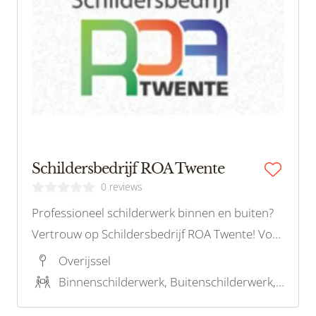
Schildersbedrijf ROA Twente
0 reviews
Professioneel schilderwerk binnen en buiten?
Vertrouw op Schildersbedrijf ROA Twente! Voor
kwaliteit, vakmanschap en uitstekende service.
Overijssel
Vraag nu een offerte aan!
Binnenschilderwerk, Buitenschilderwerk, Behangwerk, Houtrotreparatie