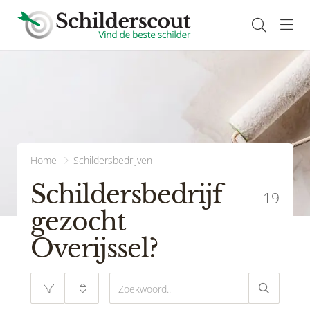
Navi
Home
Schildersbedrijven
Schildersbedrijf
19
gezocht
Overijssel?