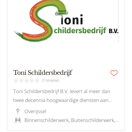
Toni Schildersbedrijf
0 reviews
Toni Schildersbedrijf B.V. levert al meer dan
twee decennia hoogwaardige diensten aan
zowel particulieren als bedrijven. Ons
Overijssel
uitgebreide aanbod omvat professionele
Binnenschilderwerk, Buitenschilderwerk, Stucwerk, Latex spuiten, Onderhoudsschilderwerk, Behangwerk, Houtrotreparatie, Kleuradvies
schilder-, behang- en spuitwerken, waarmee we