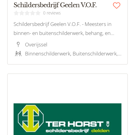
Schildersbedrijf Geelen V.O.F.
0 reviews
Schildersbedrijf Geelen V.O.F. - Meesters in
binnen- en buitenschilderwerk, behang, en
spuitwerk in Deurningen.
Overijssel
Binnenschilderwerk, Buitenschilderwerk, Latex spuiten, Decoratief schilderwerk, Onderhoudsschilderwerk