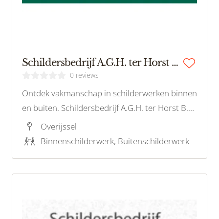
Schildersbedrijf A.G.H. ter Horst B.V.
0 reviews
Ontdek vakmanschap in schilderwerken binnen
en buiten. Schildersbedrijf A.G.H. ter Horst B.V.
in Delden verfraait uw wereld met kleur!
Overijssel
Binnenschilderwerk, Buitenschilderwerk