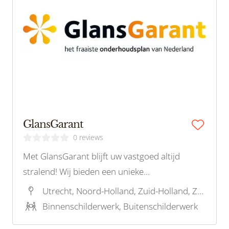
GlansGarant
0 reviews
Met GlansGarant blijft uw vastgoed altijd
stralend! Wij bieden een unieke
abonnementsdienst voor periodiek onderhoud
Utrecht, Noord-Holland, Zuid-Holland, Zeeland, Groningen, Limburg, Gelderland, Flevoland, Noord-Brabant, Drenthe, Friesland, Overijssel
aan de buitenkant van uw woning of
Binnenschilderwerk, Buitenschilderwerk
bedrijfspand. Onze diensten omvatten: