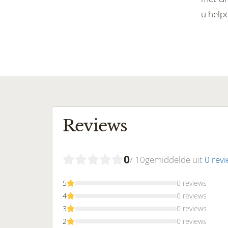
u help
Reviews
0
/ 10
gemiddelde uit
0 rev
5
0 reviews
4
0 reviews
3
0 reviews
2
0 reviews