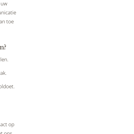
 uw
nicatie
aan toe
m?
len.
ak.
oldoet.
act op
at ons