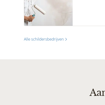
brengen? Op Sch
schildersbedrijf
jouw klus of zo
schildersbedrij
gezocht? Je begi
Alle schildersbedrijven
Aan