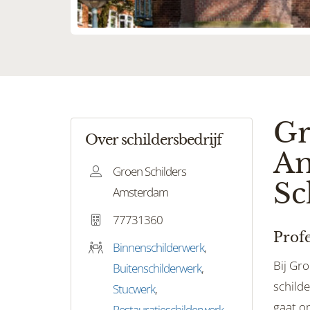
Gr
Over schildersbedrijf
Am
Groen Schilders
Sc
Amsterdam
77731360
Profe
Binnenschilderwerk
,
Bij Gr
Buitenschilderwerk
,
schilde
Stucwerk
,
gaat om
Restauratieschilderwerk
,