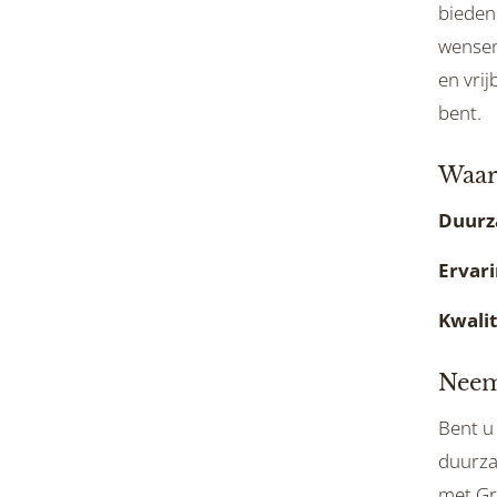
bieden
wensen
en vrij
bent.
Waar
Duurz
Ervar
Kwalit
Neem
Bent u
duurza
met Gr