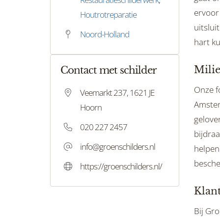
ervoor 
Houtrotreparatie
uitslui
Noord-Holland
hart ku
Mili
Contact met schilder
Onze f
Veemarkt 237, 1621 JE
Amster
Hoorn
geloven
020 227 2457
bijdra
info@groenschilders.nl
helpen 
besch
https://groenschilders.nl/
Klant
Bij Gr