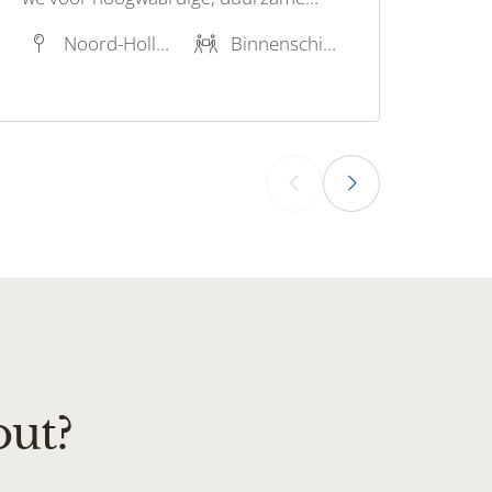
schilderoplossingen die zowel uw
Noord-Holland
Binnenschilderwerk, Buitenschilderwerk, Stucwerk, Restauratieschilderwerk, Houtrotreparatie
woning als het milieu ten goede komen.
Met een focus op milieuvriendelijke verf
en technieken, bieden wij professioneel
schilderwerk voor iedereen!
‹
›
out?