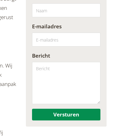
iken
gerust
E-mailadres
Bericht
n. Wij
k
 aanpak
Versturen
ij