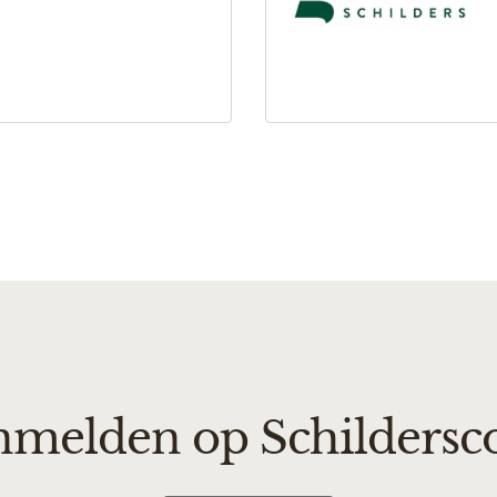
ilderscout vind jij het
 voor jouw klus. Plaats
ek naar
ven. Schildersbedrijf
nt bij Schilderscout.
melden op Schildersc