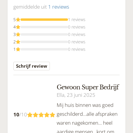
gemiddelde uit
1 reviews
5
1 reviews
4
0 reviews
3
0 reviews
2
0 reviews
1
0 reviews
Schrijf review
Gewoon Super Bedrijf
Ella, 23 juni 2025
Mij huis binnen was goed
geschilderd...alle afspraken
10
/
10
waren nagekomen... heel
aardige mensen...kort om