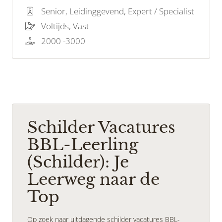
herleven? Dan is deze vacature perfect voor
Senior, Leidinggevend, Expert / Specialist
jou!
Voltijds, Vast
2000 -3000
Schilder Vacatures
BBL-Leerling
(Schilder): Je
Leerweg naar de
Top
Op zoek naar uitdagende schilder vacatures BBL-