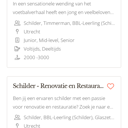
In een sensationele wending van het
voetbalverhaal heeft een jong en veelbelovend
talent de schijnwerpers weten te stelen tijdens
Schilder, Timmerman, BBL-Leerling (Schilder)
zijn debuutwedstrijd
Utrecht
Junior, Mid-level, Senior
Voltijds, Deeltijds
2000 -3000
Schilder - Renovatie en Restauratie
Ben jij een ervaren schilder met een passie
voor renovatie en restauratie? Zoek je naar een
uitdagende rol waarin je historische gebouwen
Schilder, BBL-Leerling (Schilder), Glaszetter
en architectonische pareltjes kunt laten
Utrecht