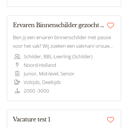
Ervaren Binnenschilder gezocht Amsterdam!
Ben jij een ervaren binnenschilder met passie
voor het vak? Wij zoeken een vakman/-vrouw
met oog voor detail en precisie. Als onderdeel
Schilder, BBL-Leerling (Schilder)
van ons team werk je aan interieurprojecten in
Noord-Holland
en rondom Amsterdam.
Junior, Mid-level, Senior
Voltijds, Deeltijds
2000 -3000
Vacature test 1