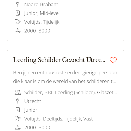
de drang om een waardevolle bijdrage te
Noord-Brabant
leveren aan ons schilderteam? Dan zijn wij op
Junior, Mid-level
zoek naar jou!
Voltijds, Tijdelijk
2000 -3000
Leerling Schilder Gezocht Utrecht!
Ben jij een enthousiaste en leergierige persoon
die klaar is om de wereld van het schilderen te
verkennen? Wil je een leerling-schilder worden
Schilder, BBL-Leerling (Schilder), Glaszetter
en de fijne kneepjes van het vak leren? Dan zijn
Utrecht
wij op zoek naar jou!
Junior
Voltijds, Deeltijds, Tijdelijk, Vast
2000 -3000