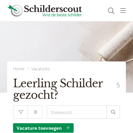
Navi
Home
Vacatures
Leerling Schilder
5
gezocht?
Vacature toevoegen