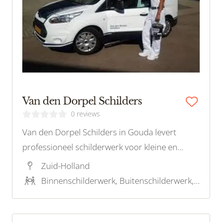
Van den Dorpel Schilders
0 reviews
Van den Dorpel Schilders in Gouda levert
professioneel schilderwerk voor kleine en
middelgrote projecten. Voor kwaliteit en
Zuid-Holland
betrouwbaarheid, neem contact op!
Binnenschilderwerk, Buitenschilderwerk, Decoratief schilderwerk, Houtrotreparatie