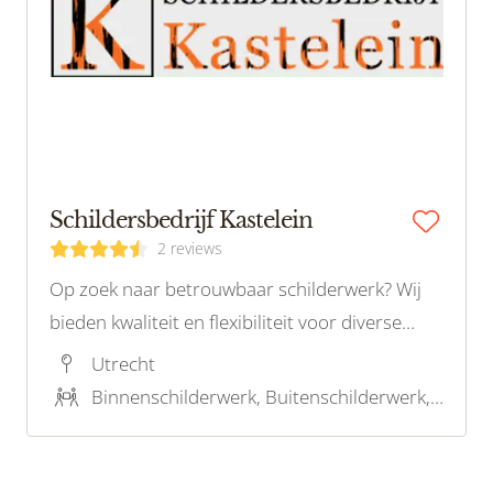
Schildersbedrijf Kastelein
2 reviews
Op zoek naar betrouwbaar schilderwerk? Wij
bieden kwaliteit en flexibiliteit voor diverse
gebouwen en projecten, van monumenten tot
Utrecht
woningen en kantoren.
Binnenschilderwerk, Buitenschilderwerk, Onderhoudsschilderwerk, Behangwerk, Houtrotreparatie