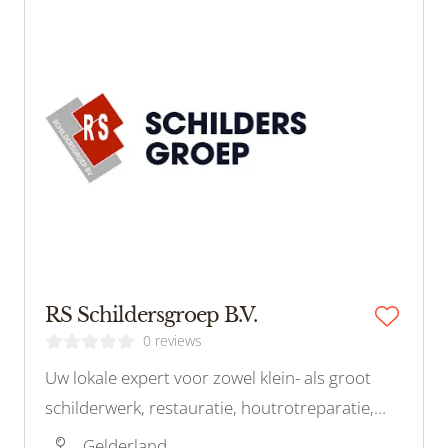
RS Schildersgroep B.V.
0 reviews
Uw lokale expert voor zowel klein- als groot
schilderwerk, restauratie, houtrotreparatie,
wandafwerking en beglazing. Met één
Gelderland