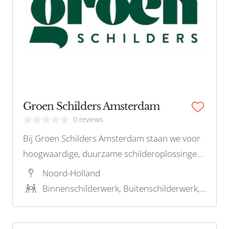
Groen Schilders Amsterdam
0 reviews
Bij Groen Schilders Amsterdam staan we voor
hoogwaardige, duurzame schilderoplossingen
die zowel uw woning als het milieu ten goede
Noord-Holland
komen. Met een focus op milieuvriendelijke
Binnenschilderwerk, Buitenschilderwerk, Stucwerk, Restauratieschilderwerk, Houtrotreparatie
verf en technieken, bieden wij professioneel
schilderwerk voor iedereen!