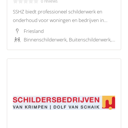
0 reviews
SSHZ biedt professioneel schilderwerk en
onderhoud voor woningen en bedrijven in
Sneek. Voor kwaliteit en expertise, vraag
Friesland
vandaag nog een offerte aan!
Binnenschilderwerk, Buitenschilderwerk, Onderhoudsschilderwerk, Restauratieschilderwerk, Houtrotreparatie, Reiniging en onderhoud, Kleuradvies