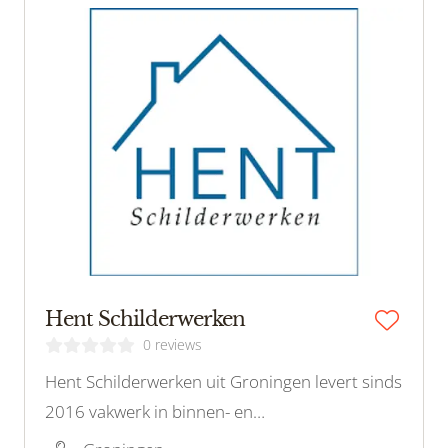
Hent Schilderwerken
0 reviews
Hent Schilderwerken uit Groningen levert sinds
2016 vakwerk in binnen- en
buitenschilderwerk, houtrot en glaszetten, met