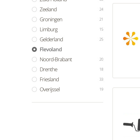
Zeeland
24
Groningen
21
Limburg
15
Gelderland
25
Flevoland
Noord-Brabant
20
Drenthe
18
Friesland
33
Overijssel
19