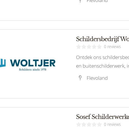
Flevoland
0 reviews
Ontdek ons schildersbedr
en buitenschilderwerk, i
vakmanschap.
Flevoland
Sosef Schilderwerk
0 reviews