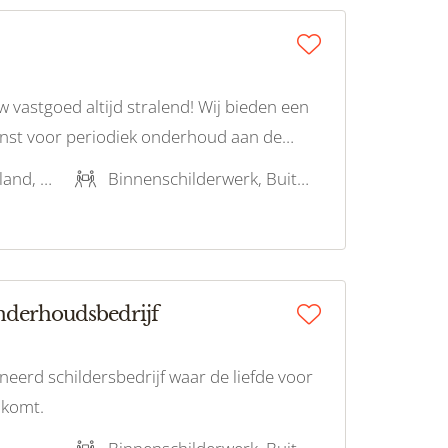
w vastgoed altijd stralend! Wij bieden een
st voor periodiek onderhoud aan de
g of bedrijfspand. Onze diensten
Utrecht, Noord-Holland, Zuid-Holland, Zeeland, Groningen, Limburg, Gelderland, Flevoland, Noord-Brabant, Drenthe, Friesland, Overijssel
Binnenschilderwerk, Buitenschilderwerk
onderhoudsbedrijf
oneerd schildersbedrijf waar de liefde voor
 komt.