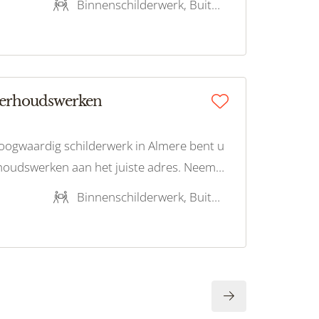
Binnenschilderwerk, Buitenschilderwerk
derhoudswerken
oogwaardig schilderwerk in Almere bent u
houdswerken aan het juiste adres. Neem
oor een vrijblijvende offerte!
Binnenschilderwerk, Buitenschilderwerk, Behangwerk, Houtrotreparatie