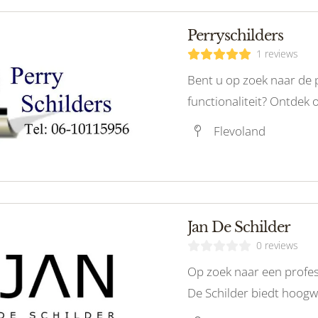
Perryschilders
1 reviews
Bent u op zoek naar de p
functionaliteit? Ontdek 
producten van topkwalite
Flevoland
Jan De Schilder
0 reviews
Op zoek naar een profess
De Schilder biedt hoogw
duurzame resultaten. N