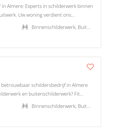
 in Almere: Experts in schilderwerk binnen
uitwerk. Uw woning verdient ons
Binnenschilderwerk, Buitenschilderwerk, Stucwerk, Latex spuiten, Reiniging en onderhoud
 betrouwbaar schildersbedrijf in Almere
ilderwerk en buitenschilderwerk? Fit
r u klaar met ervaren schilders en
Binnenschilderwerk, Buitenschilderwerk, Houtrotreparatie
. Neem vandaag nog contact op voor een