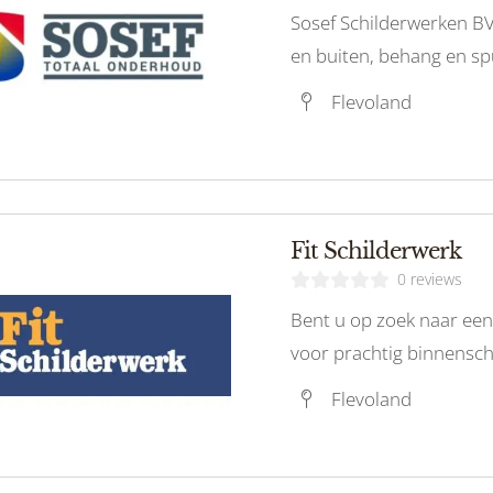
Sosef Schilderwerken BV
en buiten, behang en sp
vakmanschap.
Flevoland
Fit Schilderwerk
0 reviews
Bent u op zoek naar een
voor prachtig binnensch
Schilderwerken staat voo
Flevoland
hoogwaardige kwaliteit
vrijblijvend