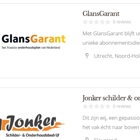
GlansGarant
0 reviews
Met GlansGarant blijft u
unieke abonnementsdien
buitenkant van uw wonin
omvatten:
Jonker schilder & 
0 reviews
Dit zijn wij, een gepassi
het vak écht naar boven