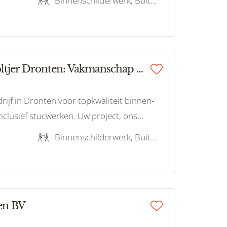
Binnenschilderwerk, Buitenschilderwerk, Stucwerk, Onderhoudsschilderwerk, Behangwerk
Schildersbedrijf Woltjer Dronten: Vakmanschap in stucwerken
ijf in Dronten voor topkwaliteit binnen-
nclusief stucwerken. Uw project, ons
Binnenschilderwerk, Buitenschilderwerk, Stucwerk
en BV