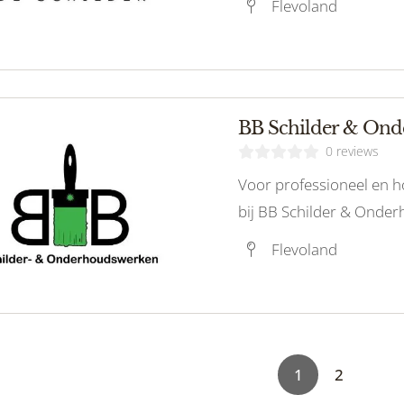
Flevoland
BB Schilder & On
0 reviews
Voor professioneel en h
bij BB Schilder & Onder
vandaag nog contact op v
Flevoland
1
2