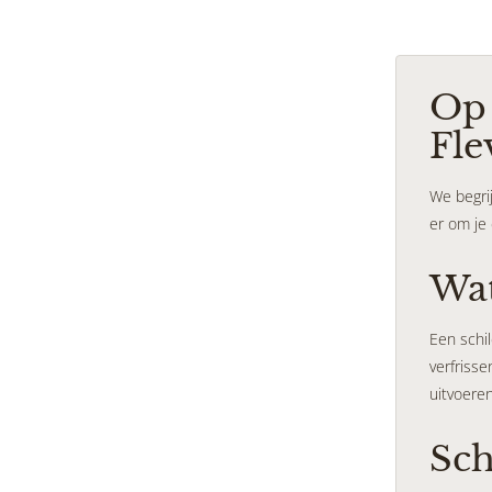
Op 
Fle
We begrij
er om je 
Wat
Een schil
verfriss
uitvoeren
Sch