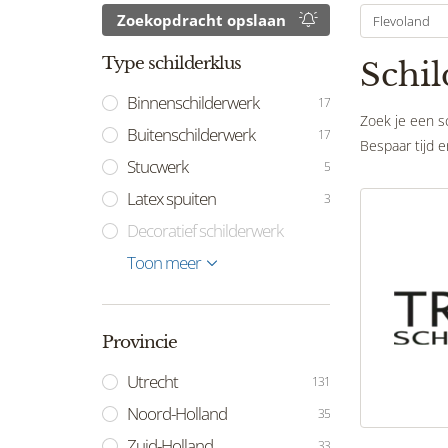
Zoekopdracht opslaan
Flevoland
Type schilderklus
Schil
Binnenschilderwerk
17
Zoek je een sc
Buitenschilderwerk
17
Bespaar tijd e
Stucwerk
5
Latex spuiten
3
Decoratief schilderwerk
Onderhoudsschilderwerk
Restauratieschilderwerk
Behangwerk
Houtrotreparatie
Reiniging en onderhoud
Kleuradvies
Toon meer
3
1
7
6
1
Provincie
Utrecht
131
Noord-Holland
35
Zuid-Holland
33