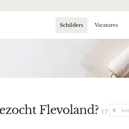
Schilders
Vacatures
gezocht Flevoland?
Sor
17