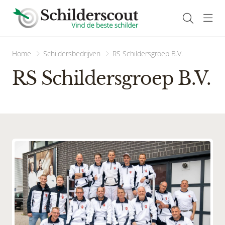
Navi
Home
Schildersbedrijven
RS Schildersgroep B.V.
RS Schildersgroep B.V.