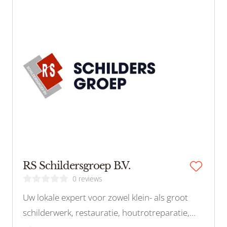
RS Schildersgroep B.V.
0 reviews
Uw lokale expert voor zowel klein- als groot
schilderwerk, restauratie, houtrotreparatie,