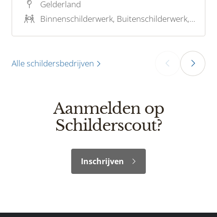
wandafwerking en beglazing. Met één
Gelderland
betrouwbare partner en één vast
Binnenschilderwerk, Buitenschilderwerk, Houtrotreparatie
aanspreekpunt: samen naar het beste
resultaat!
Alle schildersbedrijven
‹
›
Aanmelden op
Schilderscout?
Inschrijven