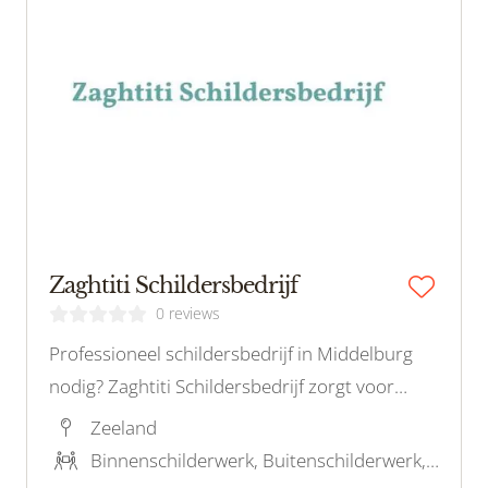
Zaghtiti Schildersbedrijf
0 reviews
Professioneel schildersbedrijf in Middelburg
nodig? Zaghtiti Schildersbedrijf zorgt voor
hoogwaardig binnen en buiten schilderwerk,
Zeeland
inclusief behang. Neem vandaag nog contact
Binnenschilderwerk, Buitenschilderwerk, Stucwerk, Restauratieschilderwerk, Houtrotreparatie
op!