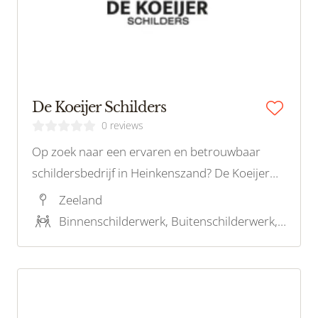
De Koeijer Schilders
0 reviews
Op zoek naar een ervaren en betrouwbaar
schildersbedrijf in Heinkenszand? De Koeijer
Schilders is dé specialist in binnen- en buiten
Zeeland
schilderwerk met oog voor kwaliteit en detail.
Binnenschilderwerk, Buitenschilderwerk, Decoratief schilderwerk, Onderhoudsschilderwerk, Restauratieschilderwerk, Houtrotreparatie, Kleuradvies
Bel voor een vrijblijvende offerte.