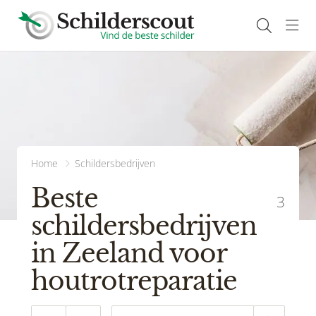
Navi
Home
Schildersbedrijven
Beste
3
schildersbedrijven
in Zeeland voor
houtrotreparatie