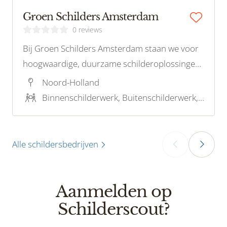
Groen Schilders Amsterdam
0 reviews
Bij Groen Schilders Amsterdam staan we voor
hoogwaardige, duurzame schilderoplossingen
die zowel uw woning als het milieu ten goede
Noord-Holland
komen. Met een focus op milieuvriendelijke
Binnenschilderwerk, Buitenschilderwerk, Stucwerk, Restauratieschilderwerk, Houtrotreparatie
verf en technieken, bieden wij professioneel
schilderwerk voor iedereen!
Alle schildersbedrijven
‹
›
Aanmelden op
Schilderscout?