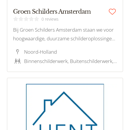
Groen Schilders Amsterdam
0 reviews
Bij Groen Schilders Amsterdam staan we voor
hoogwaardige, duurzame schilderoplossingen
die zowel uw woning als het milieu ten goede
Noord-Holland
komen. Met een focus op milieuvriendelijke
Binnenschilderwerk, Buitenschilderwerk, Stucwerk, Restauratieschilderwerk, Houtrotreparatie
verf en technieken, bieden wij professioneel
schilderwerk voor iedereen!