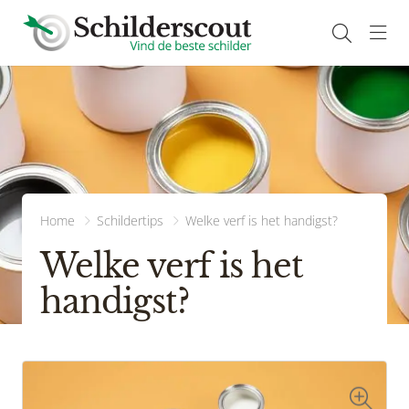
Navi
Home
Schildertips
Welke verf is het handigst?
Welke verf is het
handigst?