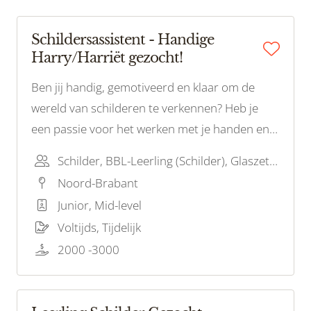
Schildersassistent - Handige
Harry/Harriët gezocht!
Ben jij handig, gemotiveerd en klaar om de
wereld van schilderen te verkennen? Heb je
een passie voor het werken met je handen en
de drang om een waardevolle bijdrage te
Schilder, BBL-Leerling (Schilder), Glaszetter, Bouwvakhelper, BBL-Leerling (Glas)
leveren aan ons schilderteam? Dan zijn wij op
Noord-Brabant
zoek naar jou!
Junior, Mid-level
Voltijds, Tijdelijk
2000 -3000