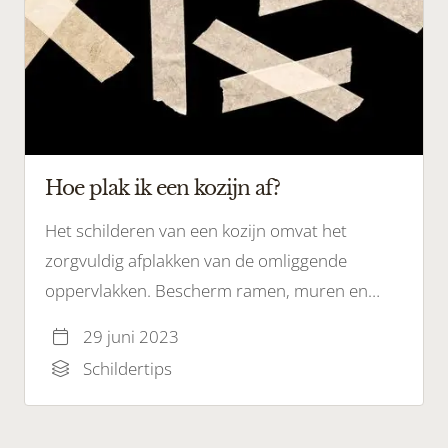
Hoe plak ik een kozijn af?
Het schilderen van een kozijn omvat het
zorgvuldig afplakken van de omliggende
oppervlakken. Bescherm ramen, muren en
andere niet geschilderde gebieden tegen verf
29 juni 2023
druppels en spatten door het kozijn correct af
Schildertips
te plakken.