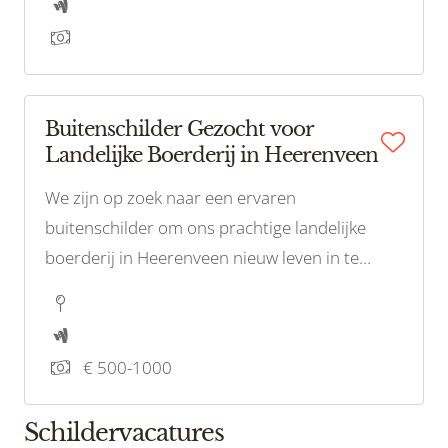
schilderwerken perfect passen bij het moderne
design
Buitenschilder Gezocht voor
Landelijke Boerderij in Heerenveen
We zijn op zoek naar een ervaren
buitenschilder om ons prachtige landelijke
boerderij in Heerenveen nieuw leven in te
blazen. Het huis heeft veel karakter en unieke
architecturale details, en we willen ervoor
zorgen dat het er weer op zijn best uitziet.
€ 500-1000
Schildervacatures