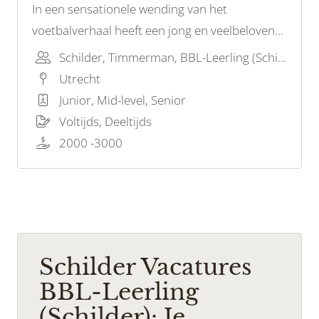
In een sensationele wending van het
voetbalverhaal heeft een jong en veelbelovend
talent de schijnwerpers weten te stelen tijdens
Schilder, Timmerman, BBL-Leerling (Schilder)
zijn debuutwedstrijd
Utrecht
Junior, Mid-level, Senior
Voltijds, Deeltijds
2000 -3000
Schilder Vacatures
BBL-Leerling
(Schilder): Je