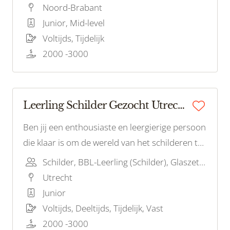
de drang om een waardevolle bijdrage te
Noord-Brabant
leveren aan ons schilderteam? Dan zijn wij op
Junior, Mid-level
zoek naar jou!
Voltijds, Tijdelijk
2000 -3000
Leerling Schilder Gezocht Utrecht!
Ben jij een enthousiaste en leergierige persoon
die klaar is om de wereld van het schilderen te
verkennen? Wil je een leerling-schilder worden
Schilder, BBL-Leerling (Schilder), Glaszetter
en de fijne kneepjes van het vak leren? Dan zijn
Utrecht
wij op zoek naar jou!
Junior
Voltijds, Deeltijds, Tijdelijk, Vast
2000 -3000