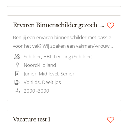
Ervaren Binnenschilder gezocht Amsterdam!
Ben jij een ervaren binnenschilder met passie
voor het vak? Wij zoeken een vakman/-vrouw
met oog voor detail en precisie. Als onderdeel
Schilder, BBL-Leerling (Schilder)
van ons team werk je aan interieurprojecten in
Noord-Holland
en rondom Amsterdam.
Junior, Mid-level, Senior
Voltijds, Deeltijds
2000 -3000
Vacature test 1