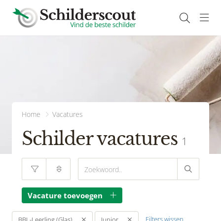
Navi
Home
Vacatures
Schilder vacatures
1
Vacature toevoegen
Filters wissen
BBL-Leerling (Glas)
Junior