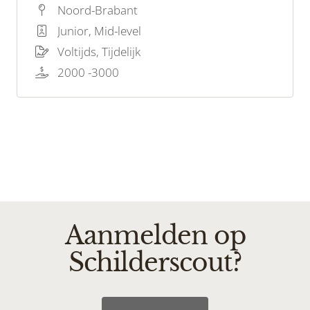
de drang om een waardevolle bijdrage te
Noord-Brabant
leveren aan ons schilderteam? Dan zijn wij op
Junior, Mid-level
zoek naar jou!
Voltijds, Tijdelijk
2000 -3000
Aanmelden op
Schilderscout?