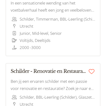
In een sensationele wending van het
voetbalverhaal heeft een jong en veelbelovend
talent de schijnwerpers weten te stelen tijdens
Schilder, Timmerman, BBL-Leerling (Schilder)
zijn debuutwedstrijd
Utrecht
Junior, Mid-level, Senior
Voltijds, Deeltijds
2000 -3000
Schilder - Renovatie en Restauratie
Ben jij een ervaren schilder met een passie
voor renovatie en restauratie? Zoek je naar een
uitdagende rol waarin je historische gebouwen
Schilder, BBL-Leerling (Schilder), Glaszetter
en architectonische pareltjes kunt laten
Utrecht