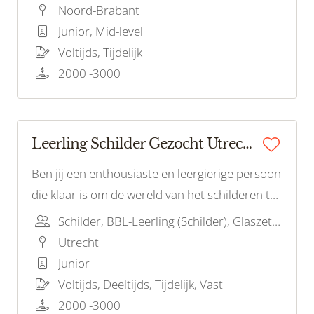
de drang om een waardevolle bijdrage te
Noord-Brabant
leveren aan ons schilderteam? Dan zijn wij op
Junior, Mid-level
zoek naar jou!
Voltijds, Tijdelijk
2000 -3000
Leerling Schilder Gezocht Utrecht!
Ben jij een enthousiaste en leergierige persoon
die klaar is om de wereld van het schilderen te
verkennen? Wil je een leerling-schilder worden
Schilder, BBL-Leerling (Schilder), Glaszetter
en de fijne kneepjes van het vak leren? Dan zijn
Utrecht
wij op zoek naar jou!
Junior
Voltijds, Deeltijds, Tijdelijk, Vast
2000 -3000