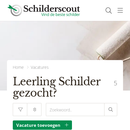
Navi
Home
Vacatures
Leerling Schilder
5
gezocht?
Vacature toevoegen