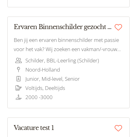
Ervaren Binnenschilder gezocht Amsterdam!
Ben jij een ervaren binnenschilder met passie
voor het vak? Wij zoeken een vakman/-vrouw
met oog voor detail en precisie. Als onderdeel
Schilder, BBL-Leerling (Schilder)
van ons team werk je aan interieurprojecten in
Noord-Holland
en rondom Amsterdam.
Junior, Mid-level, Senior
Voltijds, Deeltijds
2000 -3000
Vacature test 1