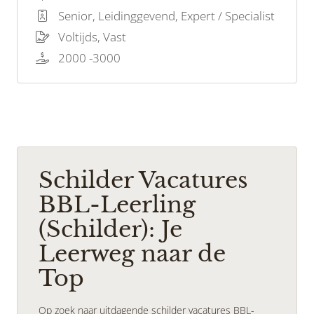
herleven? Dan is deze vacature perfect voor
Senior, Leidinggevend, Expert / Specialist
jou!
Voltijds, Vast
2000 -3000
Schilder Vacatures
BBL-Leerling
(Schilder): Je
Leerweg naar de
Top
Op zoek naar uitdagende schilder vacatures BBL-