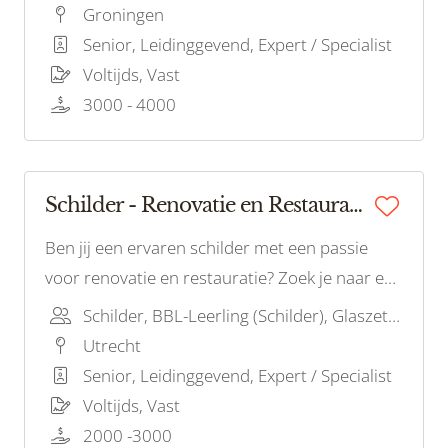
creëren van prachtige interieurs en exterieurs?
Groningen
Dan zijn wij op zoek naar jou!
Senior, Leidinggevend, Expert / Specialist
Voltijds, Vast
3000 - 4000
Schilder - Renovatie en Restauratie
Ben jij een ervaren schilder met een passie
voor renovatie en restauratie? Zoek je naar een
uitdagende rol waarin je historische gebouwen
Schilder, BBL-Leerling (Schilder), Glaszetter
en architectonische pareltjes kunt laten
Utrecht
herleven? Dan is deze vacature perfect voor
Senior, Leidinggevend, Expert / Specialist
jou!
Voltijds, Vast
2000 -3000