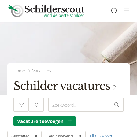
Navi
Home
Vacatures
Schilder vacatures
2
Vacature toevoegen
Filters wissen
Glaszetter
Leidinggevend