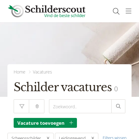
Navi
Home
Vacatures
Schilder vacatures
0
Vacature toevoegen
Filters wissen
Scheepsschilder
Leidinggevend