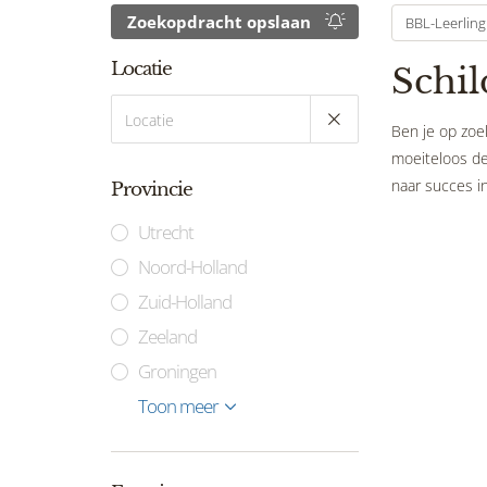
Zoekopdracht opslaan
BBL-Leerling
Locatie
Schil
Ben je op zoek
moeiteloos de 
naar succes in
Provincie
Utrecht
Noord-Holland
Zuid-Holland
Zeeland
Groningen
Limburg
Gelderland
Flevoland
Noord-Brabant
Drenthe
Friesland
Overijssel
Toon meer