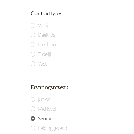
Contracttype
Voltijds
Deeltijds
Freelance
Tijdelijk
Vast
Ervaringsniveau
Junior
Mid-level
Senior
Leidinggevend