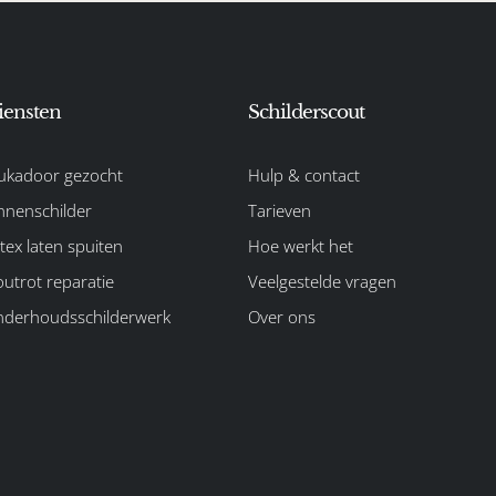
iensten
Schilderscout
ukadoor gezocht
Hulp & contact
nnenschilder
Tarieven
tex laten spuiten
Hoe werkt het
utrot reparatie
Veelgestelde vragen
derhoudsschilderwerk
Over ons