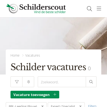
Navi
Home
Vacatures
Schilder vacatures
0
Vacature toevoegen
Filters
BBL-Leerling (Bouw)
Expert / Specialist