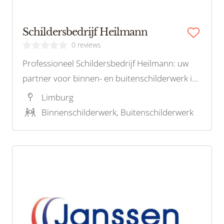
Schildersbedrijf Heilmann
0 reviews
Professioneel Schildersbedrijf Heilmann: uw
partner voor binnen- en buitenschilderwerk in
Brunssum. Bel nu voor een duurzaam en
Limburg
kwalitatief resultaat!
Binnenschilderwerk, Buitenschilderwerk