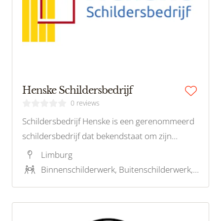
Henske Schildersbedrijf
0 reviews
Schildersbedrijf Henske is een gerenommeerd
schildersbedrijf dat bekendstaat om zijn
vakmanschap en toewijding aan kwaliteit.
Limburg
Gevestigd in de regio, biedt Henske een breed
Binnenschilderwerk, Buitenschilderwerk, Behangwerk, Kleuradvies
scala aan schilderdiensten, waaronder binnen-
en buitenschilderwerk, renovaties.