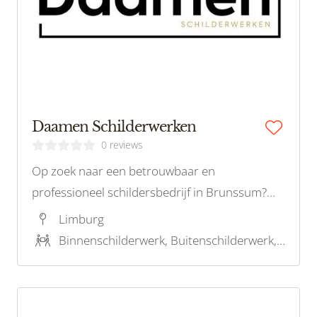
Daamen Schilderwerken
0 reviews
Op zoek naar een betrouwbaar en
professioneel schildersbedrijf in Brunssum?
Daamen Schilderwerken biedt schilderwerk,
Limburg
kleuradvies, lak spuiten en latex spuiten met
Binnenschilderwerk, Buitenschilderwerk, Stucwerk, Latex spuiten, Kleuradvies
oog voor detail en vakmanschap. Neem
contact op voor een professionele aanpak en
uitstekend