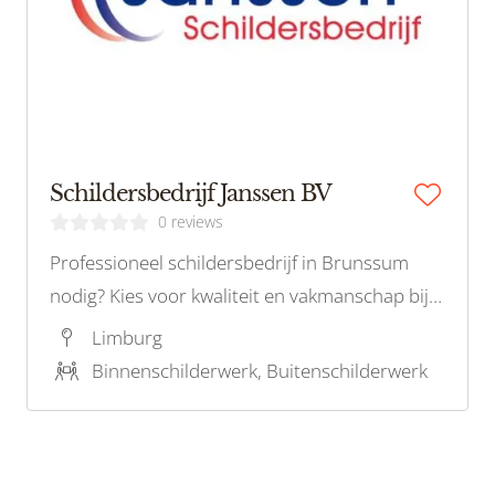
Schildersbedrijf Janssen BV
0 reviews
Professioneel schildersbedrijf in Brunssum
nodig? Kies voor kwaliteit en vakmanschap bij
Schildersbedrijf Janssen BV. Betrouwbaar en
Limburg
maatwerk voor al uw schilderwerken, binnen
Binnenschilderwerk, Buitenschilderwerk
en buiten. Neem contact op voor een afspraak!