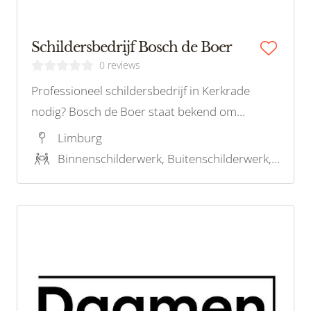
Schildersbedrijf Bosch de Boer
0 reviews
Professioneel schildersbedrijf in Kerkrade
nodig? Bosch de Boer staat bekend om
uitmuntende service en vakmanschap. Neem
Limburg
contact op voor een vrijblijvende offerte.
Binnenschilderwerk, Buitenschilderwerk, Latex spuiten, Behangwerk, Houtrotreparatie, Kleuradvies