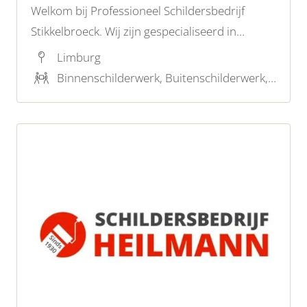
Welkom bij Professioneel Schildersbedrijf
Stikkelbroeck. Wij zijn gespecialiseerd in
hoogwaardige schilderwerkzaamheden zowel
Limburg
binnen als buiten. Ons ervaren team staat
Binnenschilderwerk, Buitenschilderwerk, Behangwerk
klaar om aan al uw schilderbehoeften te
voldoen met uitmuntende resultaten.