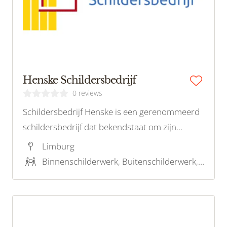
Henske Schildersbedrijf
0 reviews
Schildersbedrijf Henske is een gerenommeerd
schildersbedrijf dat bekendstaat om zijn
vakmanschap en toewijding aan kwaliteit.
Limburg
Gevestigd in de regio, biedt Henske een breed
Binnenschilderwerk, Buitenschilderwerk, Behangwerk, Kleuradvies
scala aan schilderdiensten, waaronder binnen-
en buitenschilderwerk, renovaties.