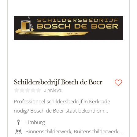
Schildersbedrijf Bosch de Boer
0 reviews
Professioneel schildersbedrijf in Kerkrade
nodig? Bosch de Boer staat bekend om
uitmuntende service en vakmanschap. Neem
Limburg
contact op voor een vrijblijvende offerte.
Binnenschilderwerk, Buitenschilderwerk, Latex spuiten, Behangwerk, Houtrotreparatie, Kleuradvies