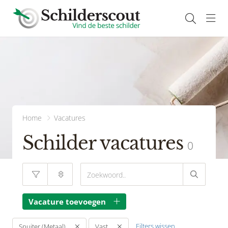
Navi
Home
Vacatures
Schilder vacatures
0
Vacature toevoegen
Filters wissen
Spuiter (Metaal)
Vast