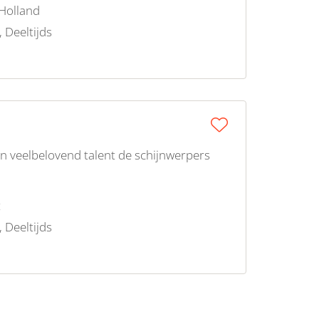
Holland
, Deeltijds
en veelbelovend talent de schijnwerpers
t
, Deeltijds