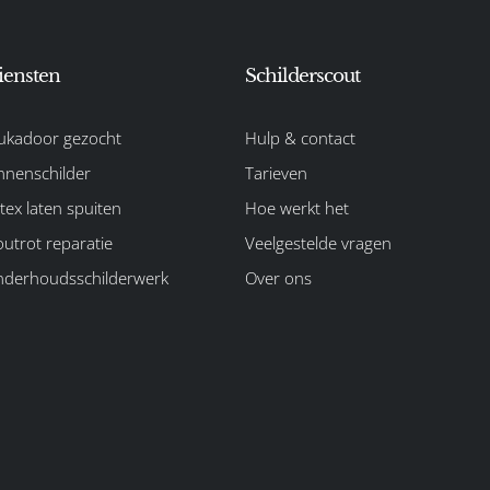
iensten
Schilderscout
ukadoor gezocht
Hulp & contact
nnenschilder
Tarieven
tex laten spuiten
Hoe werkt het
utrot reparatie
Veelgestelde vragen
derhoudsschilderwerk
Over ons