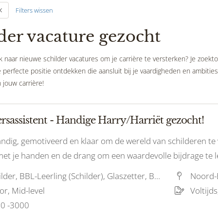
Filters wissen
der vacature gezocht
 naar nieuwe schilder vacatures om je carrière te versterken? Je zoekto
perfecte positie ontdekken die aansluit bij je vaardigheden en ambities.
 jouw carrière!
rsassistent - Handige Harry/Harriët gezocht!
handig, gemotiveerd en klaar om de wereld van schilderen te
et je handen en de drang om een waardevolle bijdrage te le
naar jou!
Schilder, BBL-Leerling (Schilder), Glaszetter, Bouwvakhelper, BBL-Leerling (Glas)
Noord-
or, Mid-level
Voltijds,
0 -3000