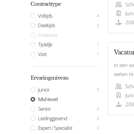
Schi
Contracttype
Juni
Voltijds
4
200
Deeltijds
2
Freelance
Tijdelijk
1
Vacatur
Vast
1
In een s
weten te
Ervaringsniveau
Sch
Junior
5
Juni
Mid-level
200
Senior
5
Leidinggevend
2
Expert / Specialist
2