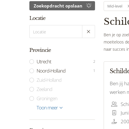
Zoekopdracht opslaan
Mid-level
Locatie
Schil
Ben je op zoek
moeiteloos de 
naar succes in
Provincie
Utrecht
2
Noord-Holland
Schilde
1
Zuid-Holland
Ben jij 
Zeeland
werken m
Groningen
op zoek 
Limburg
Gelderland
Flevoland
Noord-Brabant
Drenthe
Friesland
Overijssel
Toon meer
1
Juni
200