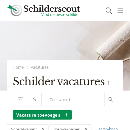
Navi
Home
Vacatures
Schilder vacatures
1
Vacature toevoegen
Filters wissen
Noord-Brabant
Bouwvakhelper