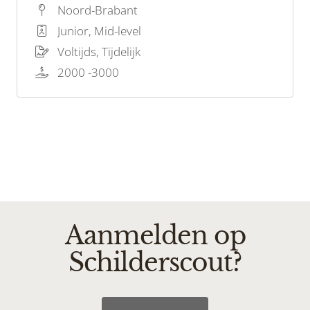
de drang om een waardevolle bijdrage te
Noord-Brabant
leveren aan ons schilderteam? Dan zijn wij op
Junior, Mid-level
zoek naar jou!
Voltijds, Tijdelijk
2000 -3000
Aanmelden op
Schilderscout?