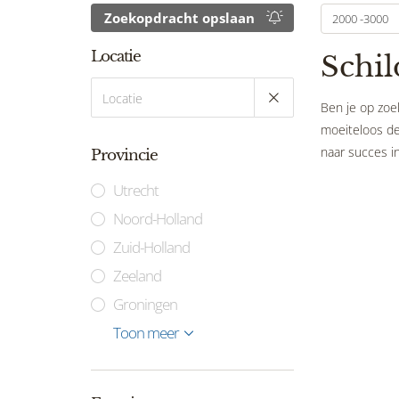
Zoekopdracht opslaan
2000 -3000
Locatie
Schil
Ben je op zoek
moeiteloos de 
naar succes in
Provincie
Utrecht
Noord-Holland
Zuid-Holland
Zeeland
Groningen
Limburg
Gelderland
Flevoland
Noord-Brabant
Drenthe
Friesland
Overijssel
Toon meer