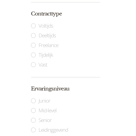
Contracttype
Voltijds
Deeltijds
Freelance
Tijdelijk
Vast
Ervaringsniveau
Junior
Mid-level
Senior
Leidinggevend