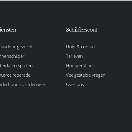
iensten
Schilderscout
ukadoor gezocht
Hulp & contact
nnenschilder
Tarieven
tex laten spuiten
Hoe werkt het
utrot reparatie
Veelgestelde vragen
derhoudsschilderwerk
Over ons