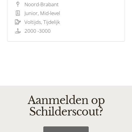
de drang om een waardevolle bijdrage te
Noord-Brabant
leveren aan ons schilderteam? Dan zijn wij op
Junior, Mid-level
zoek naar jou!
Voltijds, Tijdelijk
2000 -3000
Aanmelden op
Schilderscout?