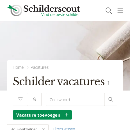
Navi
Home
Vacatures
Schilder vacatures
1
Vacature toevoegen
Filters wissen
Bouwvakhelper