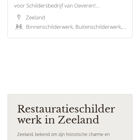
voor Schildersbedrijf van Oeveren!
Vakmanschap, precisie en kwaliteit voor
Zeeland
prachtige resultaten binnen en buiten uw
Binnenschilderwerk, Buitenschilderwerk, Restauratieschilderwerk, Reiniging en onderhoud
woning of bedrijfspand. Neem vandaag nog
contact op voor een vrijblijvende offerte!
Restauratieschilder
werk in Zeeland
Zeeland, bekend om zijn historische charme en