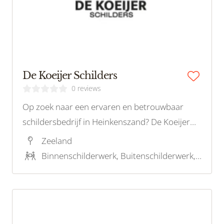
De Koeijer Schilders
0 reviews
Op zoek naar een ervaren en betrouwbaar
schildersbedrijf in Heinkenszand? De Koeijer
Schilders is dé specialist in binnen- en buiten
Zeeland
schilderwerk met oog voor kwaliteit en detail.
Binnenschilderwerk, Buitenschilderwerk, Decoratief schilderwerk, Onderhoudsschilderwerk, Restauratieschilderwerk, Houtrotreparatie, Kleuradvies
Bel voor een vrijblijvende offerte.