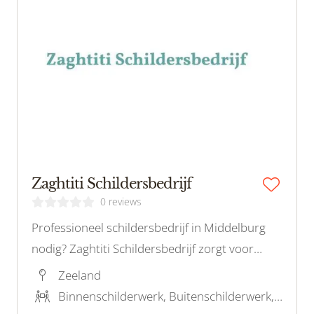
Zaghtiti Schildersbedrijf
0 reviews
Professioneel schildersbedrijf in Middelburg
nodig? Zaghtiti Schildersbedrijf zorgt voor
hoogwaardig binnen en buiten schilderwerk,
Zeeland
inclusief behang. Neem vandaag nog contact
Binnenschilderwerk, Buitenschilderwerk, Stucwerk, Restauratieschilderwerk, Houtrotreparatie
op!