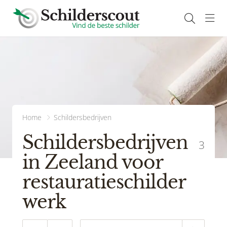
Navi
Home
Schildersbedrijven
Schildersbedrijven
3
in Zeeland voor
restauratieschilder
werk