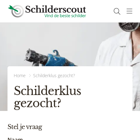
Navi
Home
Schilderklus gezocht?
Schilderklus
gezocht?
Stel je vraag
Naam