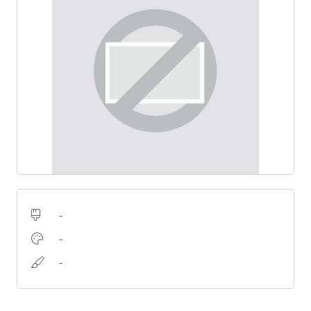
-
-
-