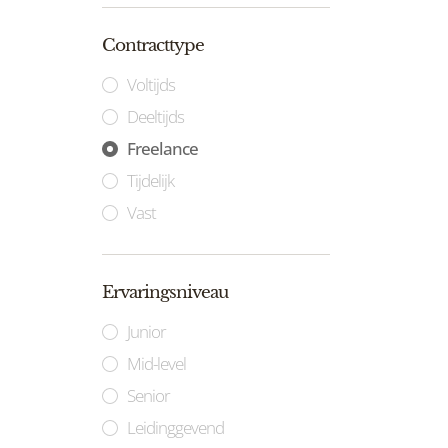
Contracttype
Voltijds
Deeltijds
Freelance
Tijdelijk
Vast
Ervaringsniveau
Junior
Mid-level
Senior
Leidinggevend