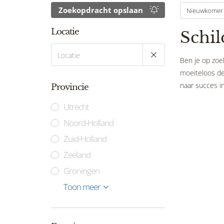
Zoekopdracht opslaan
Nieuwkomer
Locatie
Schil
Ben je op zoek
moeiteloos de 
naar succes in
Provincie
Utrecht
Noord-Holland
Zuid-Holland
Zeeland
Groningen
Limburg
Gelderland
Flevoland
Noord-Brabant
Drenthe
Friesland
Overijssel
Toon meer