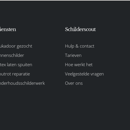
iensten
Schilderscout
ukadoor gezocht
Hulp & contact
nnenschilder
Tarieven
tex laten spuiten
Hoe werkt het
utrot reparatie
Veelgestelde vragen
derhoudsschilderwerk
Over ons