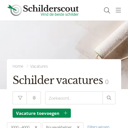
Navi
Home
Vacatures
Schilder vacatures
0
Vacature toevoegen
Filters wissen
3000 - 4000
Bouwvakhelper